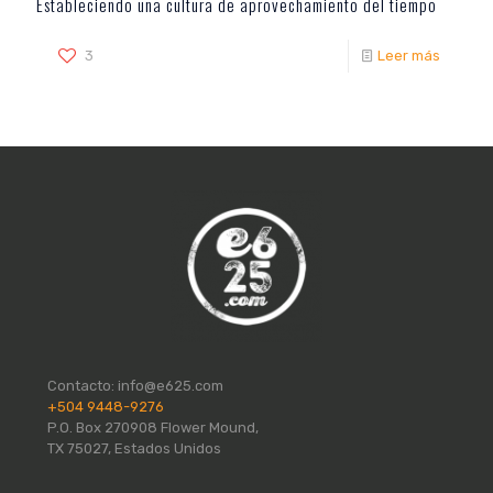
Estableciendo una cultura de aprovechamiento del tiempo
3
Leer más
Contacto:
info@e625.com
+504 9448-9276
P.O. Box 270908 Flower Mound,
TX 75027, Estados Unidos