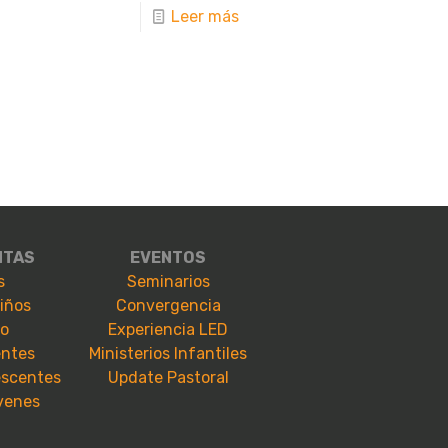
Leer más
NTAS
EVENTOS
s
Seminarios
niños
Convergencia
io
Experiencia LED
entes
Ministerios Infantiles
escentes
Update Pastoral
óvenes