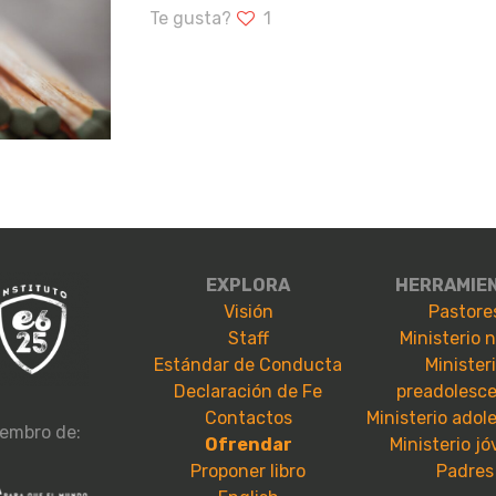
Te gusta?
1
EXPLORA
HERRAMIE
Visión
Pastore
Staff
Ministerio 
Estándar de Conducta
Minister
Declaración de Fe
preadolesc
Contactos
Ministerio adol
embro de:
Ofrendar
Ministerio j
Proponer libro
Padres