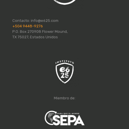
Contacto:
info@e625.com
+504 9448-9276
P.O. Box 270908 Flower Mound,
TX 75027, Estados Unidos
Miembro de: