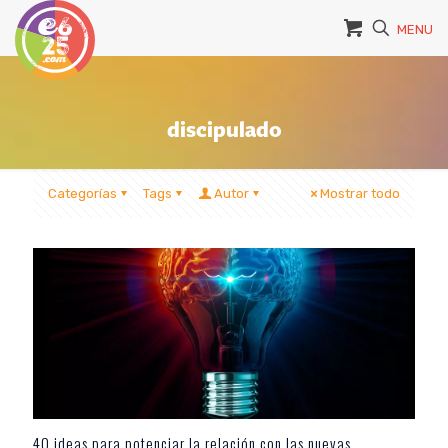
MENU
discipulado
Categorías
Tags
Autor
Mostrar todo
40 ideas para potenciar la relación con las nuevas