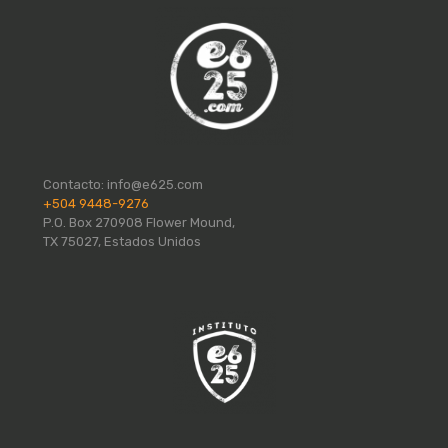
Contacto:
info@e625.com
+504 9448-9276
P.O. Box 270908 Flower Mound,
TX 75027, Estados Unidos