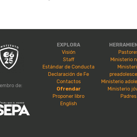
EXPLORA
HERRAMIE
Visión
Pastore
Staff
Ministerio 
Estándar de Conducta
Minister
Declaración de Fe
preadolesc
Contactos
Ministerio adol
embro de:
Ofrendar
Ministerio j
Proponer libro
Padres
English