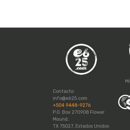
Mi
Contacto:
info@e625.com
+504 9448-9276
P.O. Box 270908 Flower
Mound,
TX 75027, Estados Unidos