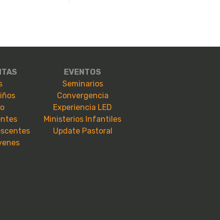
NTAS
EVENTOS
s
Seminarios
niños
Convergencia
io
Experiencia LED
entes
Ministerios Infantiles
escentes
Update Pastoral
óvenes