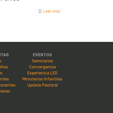
Leer más
NTAS
EVENTOS
s
Seminarios
niños
Convergencia
io
Experiencia LED
entes
Ministerios Infantiles
escentes
Update Pastoral
óvenes