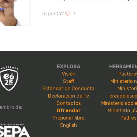
Te gusta?
7
EXPLORA
HERRAMIE
Visión
Pastore
Staff
Ministerio 
Estándar de Conducta
Minister
Declaración de Fe
preadolesc
Contactos
Ministerio adol
embro de:
Ofrendar
Ministerio j
Proponer libro
Padres
English