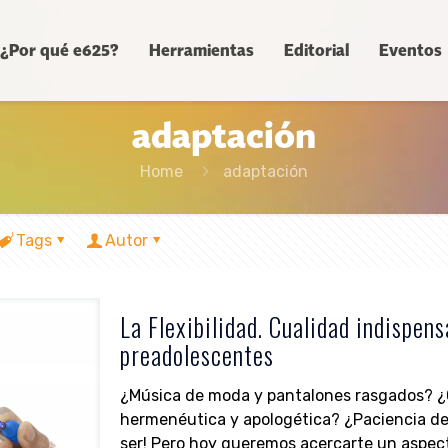
¿Por qué e625?
Herramientas
Editorial
Eventos
adaptación
Home
adaptación
Tags
Autor
La Flexibilidad. Cualidad indispens
preadolescentes
¿Música de moda y pantalones rasgados? ¿
hermenéutica y apologética? ¿Paciencia de 
ser! Pero hoy queremos acercarte un aspec