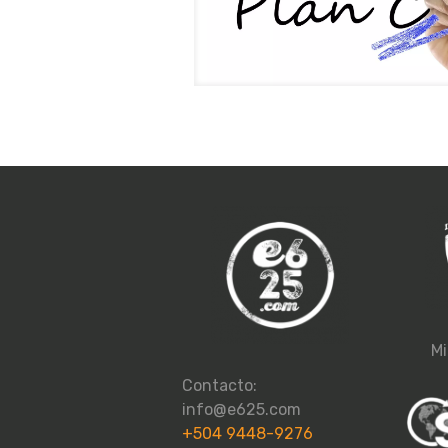
Mi
Contacto:
info@e625.com
+504 9448-9276