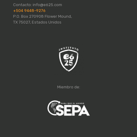
Contacto:
info@e625.com
+504 9448-9276
P.O. Box 270908 Flower Mound,
TX 75027, Estados Unidos
Miembro de: