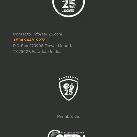
Contacto:
info@e625.com
+504 9448-9276
P.O. Box 270908 Flower Mound,
TX 75027, Estados Unidos
Miembro de: