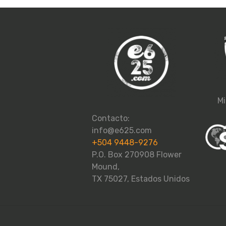
Mi
Contacto:
info@e625.com
+504 9448-9276
P.O. Box 270908 Flower
Mound,
TX 75027, Estados Unidos