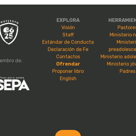
EXPLORA
HERRAMIE
Visión
Pastore
Staff
Ministerio 
Estándar de Conducta
Minister
Declaración de Fe
preadolesc
Contactos
Ministerio adol
embro de:
Ofrendar
Ministerio j
Proponer libro
Padres
English