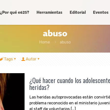
¿Por qué e625?
Herramientas
Editorial
Eventos
abuso
Home
abuso
Tags
Autor
¿Qué hacer cuando los adolescent
heridas?
Las heridas autoprovocadas están convirti
problema reconocido en el ministerio juveni
el staff de voluntarios
[…]