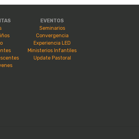
NTAS
EVENTOS
s
Seminarios
niños
Convergencia
io
Experiencia LED
entes
Ministerios Infantiles
escentes
Update Pastoral
óvenes