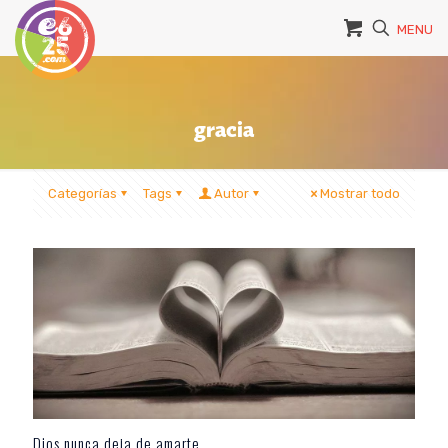
MENU
gracia
Categorías
Tags
Autor
Mostrar todo
Dios nunca deja de amarte