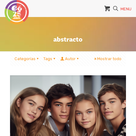
MENU
abstracto
Categorías
Tags
Autor
Mostrar todo