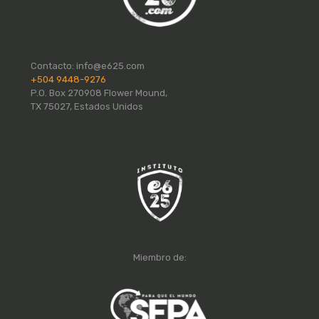
Contacto:
info@e625.com
+504 9448-9276
P.O. Box 270908 Flower Mound,
TX 75027, Estados Unidos
Miembro de: