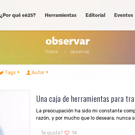
¿Por qué e625?
Herramientas
Editorial
Eventos
observar
Home
observar
Tags
Autor
Una caja de herramientas para trat
La preocupación ha sido mi constante com
razón, y por mucho que lo deseara, nunca s
Te gusta?
14