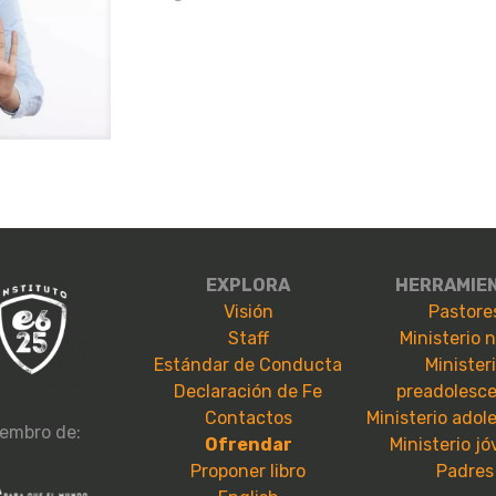
EXPLORA
HERRAMIE
Visión
Pastore
Staff
Ministerio 
Estándar de Conducta
Minister
Declaración de Fe
preadolesc
Contactos
Ministerio adol
embro de:
Ofrendar
Ministerio j
Proponer libro
Padres