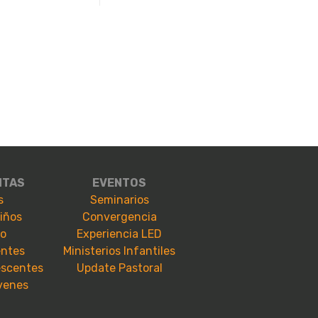
NTAS
EVENTOS
s
Seminarios
niños
Convergencia
io
Experiencia LED
entes
Ministerios Infantiles
escentes
Update Pastoral
óvenes