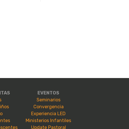
NTAS
EVENTOS
s
Seminarios
niños
Convergencia
io
Experiencia LED
entes
Ministerios Infantiles
escentes
Update Pastoral