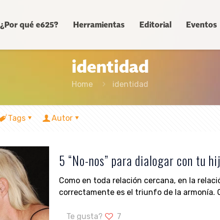
¿Por qué e625?
Herramientas
Editorial
Eventos
identidad
Home
identidad
Tags
Autor
5 “No-nos” para dialogar con tu hi
Como en toda relación cercana, en la relació
correctamente es el triunfo de la armonía. 
Te gusta?
7