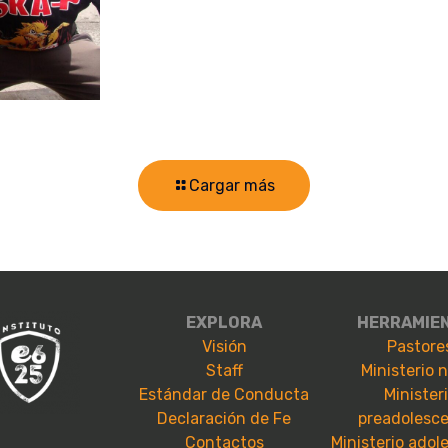
Cargar más
EXPLORA
HERRAMIE
Visión
Pastore
Staff
Ministerio 
Estándar de Conducta
Minister
Declaración de Fe
preadolesc
Contactos
Ministerio adol