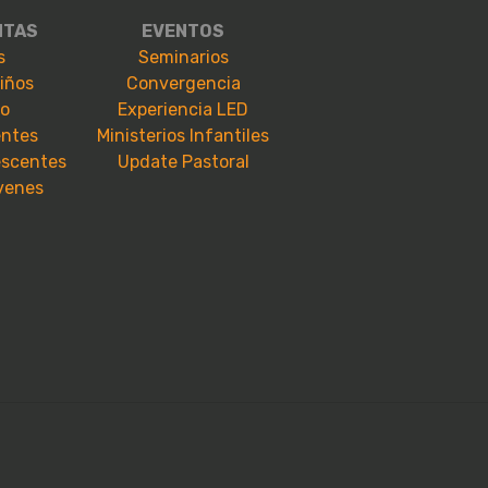
NTAS
EVENTOS
s
Seminarios
niños
Convergencia
io
Experiencia LED
entes
Ministerios Infantiles
escentes
Update Pastoral
óvenes