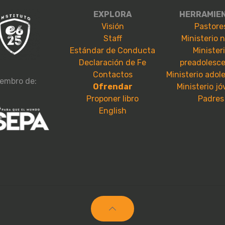
EXPLORA
HERRAMIE
Visión
Pastore
Staff
Ministerio 
Estándar de Conducta
Minister
Declaración de Fe
preadolesc
Contactos
Ministerio adol
embro de:
Ofrendar
Ministerio j
Proponer libro
Padres
English