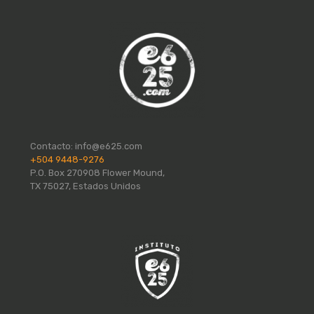
Contacto:
info@e625.com
+504 9448-9276
P.O. Box 270908 Flower Mound,
TX 75027, Estados Unidos