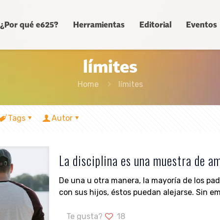
¿Por qué e625?
Herramientas
Editorial
Eventos
límites
Home
límites
Tags
Autor
La disciplina es una muestra de a
De una u otra manera, la mayoría de los pad
con sus hijos, éstos puedan alejarse. Sin em
Te gusta?
18