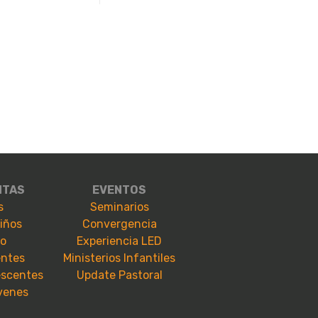
NTAS
EVENTOS
s
Seminarios
niños
Convergencia
io
Experiencia LED
entes
Ministerios Infantiles
escentes
Update Pastoral
óvenes