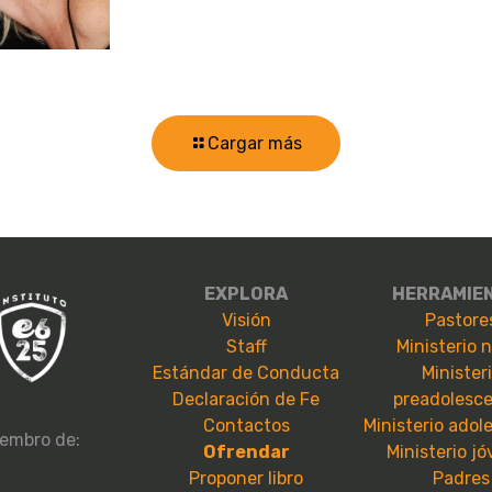
Cargar más
EXPLORA
HERRAMIE
Visión
Pastore
Staff
Ministerio 
Estándar de Conducta
Minister
Declaración de Fe
preadolesc
Contactos
Ministerio adol
embro de:
Ofrendar
Ministerio j
Proponer libro
Padres