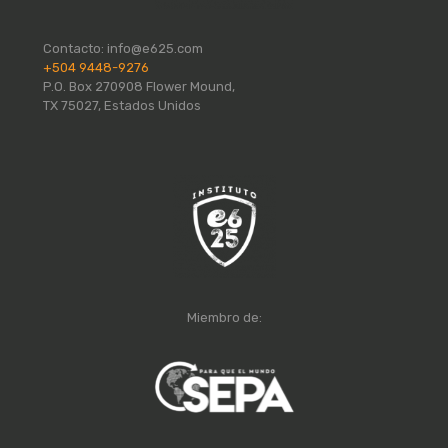
Contacto:
info@e625.com
+504 9448-9276
P.O. Box 270908 Flower Mound,
TX 75027, Estados Unidos
Miembro de: