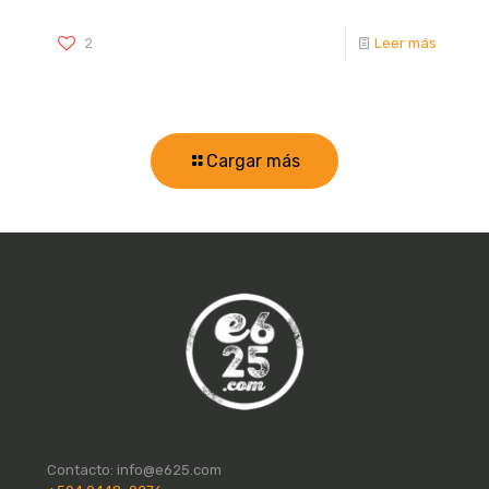
2
Leer más
Cargar más
Contacto:
info@e625.com