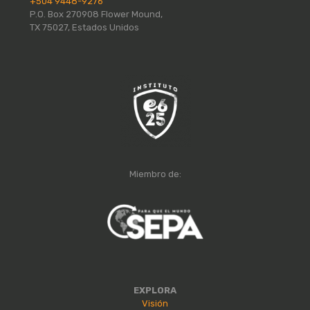
+504 9448-9276
P.O. Box 270908 Flower Mound,
TX 75027, Estados Unidos
Miembro de:
EXPLORA
Visión