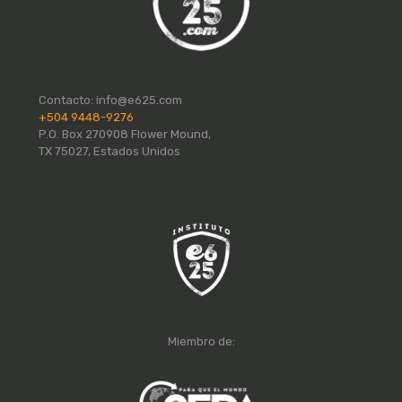
Contacto:
info@e625.com
+504 9448-9276
P.O. Box 270908 Flower Mound,
TX 75027, Estados Unidos
Miembro de: