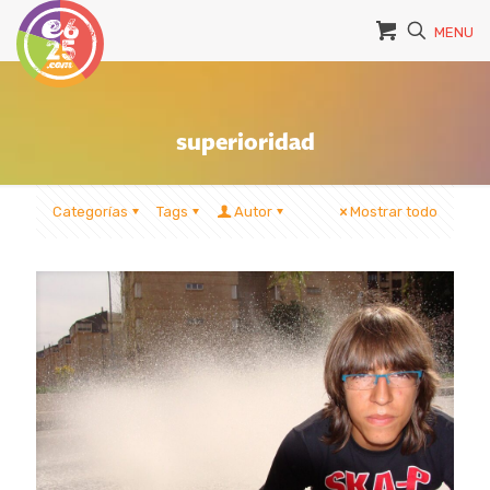
MENU
superioridad
Categorías
Tags
Autor
Mostrar todo