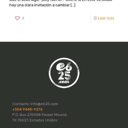
hay una clara invitación a cambiar
[…]
4
Leer más
Contacto:
info@e625.com
+504 9448-9276
P.O. Box 270908 Flower Mound,
TX 75027, Estados Unidos