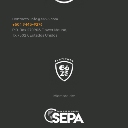
Contacto:
info@e625.com
+504 9448-9276
P.O. Box 270908 Flower Mound,
TX 75027, Estados Unidos
Miembro de: