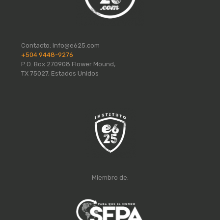
Contacto:
info@e625.com
+504 9448-9276
P.O. Box 270908 Flower Mound,
TX 75027, Estados Unidos
Miembro de: