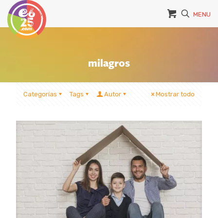
MENU
milagros
Categorías
Tags
Autor
Mostrar todo