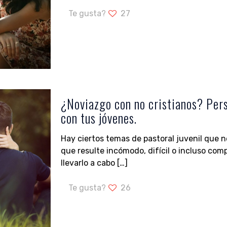
Te gusta?
27
¿Noviazgo con no cristianos? Pers
con tus jóvenes.
Hay ciertos temas de pastoral juvenil que n
que resulte incómodo, difícil o incluso co
llevarlo a cabo
[…]
Te gusta?
26