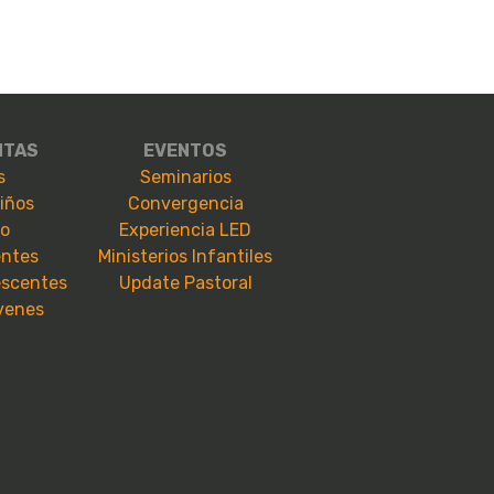
NTAS
EVENTOS
s
Seminarios
niños
Convergencia
io
Experiencia LED
entes
Ministerios Infantiles
escentes
Update Pastoral
óvenes