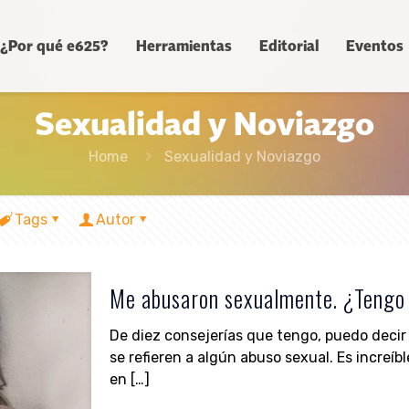
¿Por qué e625?
Herramientas
Editorial
Eventos
Sexualidad y Noviazgo
Home
Sexualidad y Noviazgo
Tags
Autor
Me abusaron sexualmente. ¿Tengo 
De diez consejerías que tengo, puedo decir 
se refieren a algún abuso sexual. Es increí
en
[…]