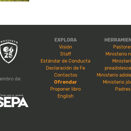
EXPLORA
HERRAMIE
Visión
Pastore
Staff
Ministerio 
Estándar de Conducta
Minister
Declaración de Fe
preadolesc
Contactos
Ministerio adol
embro de:
Ofrendar
Ministerio j
Proponer libro
Padres
English