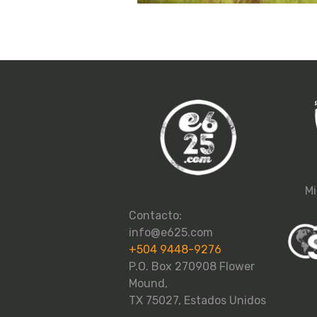
Mi
Contacto:
info@e625.com
+504 9448-9276
P.O. Box 270908 Flower
Mound,
TX 75027, Estados Unidos