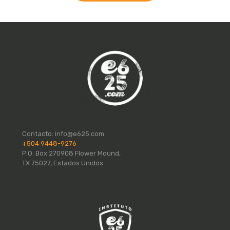
Contacto:
info@e625.com
+504 9448-9276
P.O. Box 270908 Flower Mound,
TX 75027, Estados Unidos