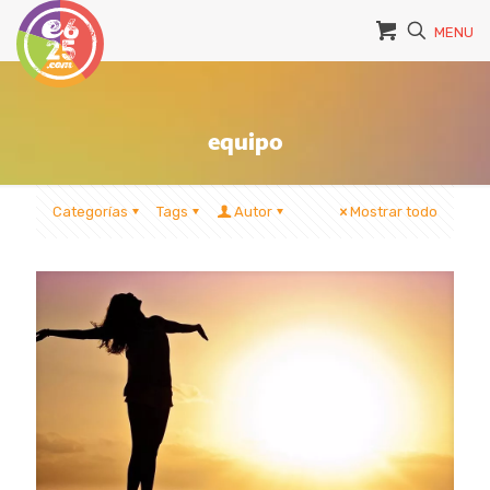
MENU
equipo
Categorías
Tags
Autor
Mostrar todo