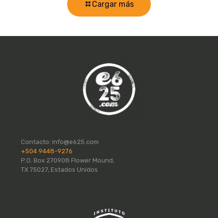
Cargar más
Contacto:
info@e625.com
+504 9448-9276
P.O. Box 270908 Flower Mound,
TX 75027, Estados Unidos