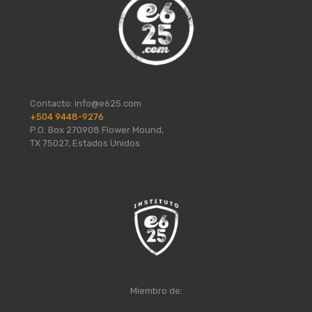
Contacto:
info@e625.com
+504 9448-9276
P.O. Box 270908 Flower Mound,
TX 75027, Estados Unidos
Miembro de: