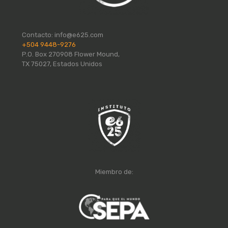
Contacto:
info@e625.com
+504 9448-9276
P.O. Box 270908 Flower Mound,
TX 75027, Estados Unidos
Miembro de: