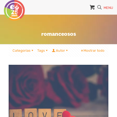
MENU
romanceosos
Categorías
Tags
Autor
Mostrar todo