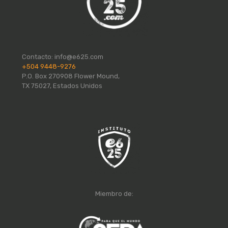
Contacto:
info@e625.com
+504 9448-9276
P.O. Box 270908 Flower Mound,
TX 75027, Estados Unidos
Miembro de: