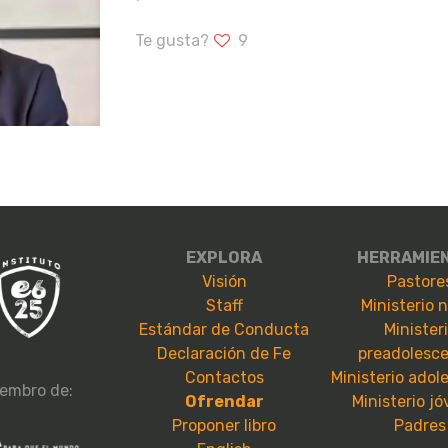
Te gusta?
9
EXPLORA
HERRAMIE
Visión
Pastore
Staff
Ministerio 
Estándar de Conducta
Minister
Declaración de Fe
preadolesc
Contactos
Ministerio adol
embro de:
Ofrendar
Ministerio j
Proponer libro
Padres