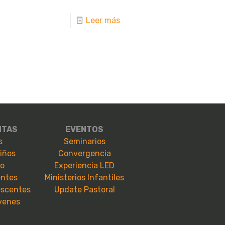
Leer más
NTAS
EVENTOS
s
Seminarios
niños
Convergencia
io
Experiencia LED
entes
Ministerios Infantiles
escentes
Update Pastoral
óvenes