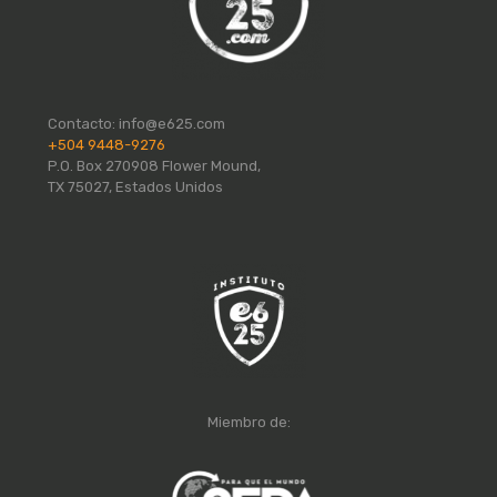
Contacto:
info@e625.com
+504 9448-9276
P.O. Box 270908 Flower Mound,
TX 75027, Estados Unidos
Miembro de: