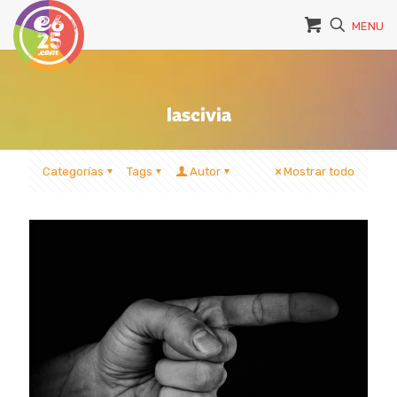
MENU
lascivia
Categorías
Tags
Autor
Mostrar todo