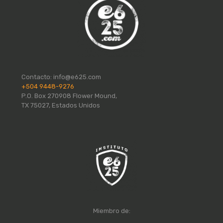
Contacto:
info@e625.com
+504 9448-9276
P.O. Box 270908 Flower Mound,
TX 75027, Estados Unidos
Miembro de: