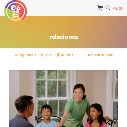
MENU
relaciones
Categorías
Tags
Autor
Mostrar todo