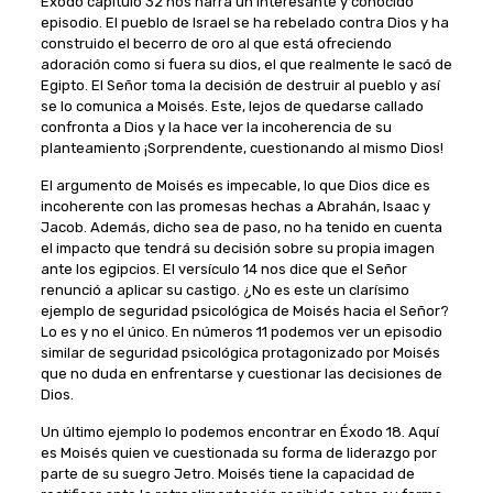
Éxodo capítulo 32 nos narra un interesante y conocido
episodio. El pueblo de Israel se ha rebelado contra Dios y ha
construido el becerro de oro al que está ofreciendo
adoración como si fuera su dios, el que realmente le sacó de
Egipto. El Señor toma la decisión de destruir al pueblo y así
se lo comunica a Moisés. Este, lejos de quedarse callado
confronta a Dios y la hace ver la incoherencia de su
planteamiento ¡Sorprendente, cuestionando al mismo Dios!
El argumento de Moisés es impecable, lo que Dios dice es
incoherente con las promesas hechas a Abrahán, Isaac y
Jacob. Además, dicho sea de paso, no ha tenido en cuenta
el impacto que tendrá su decisión sobre su propia imagen
ante los egipcios. El versículo 14 nos dice que el Señor
renunció a aplicar su castigo. ¿No es este un clarísimo
ejemplo de seguridad psicológica de Moisés hacia el Señor?
Lo es y no el único. En números 11 podemos ver un episodio
similar de seguridad psicológica protagonizado por Moisés
que no duda en enfrentarse y cuestionar las decisiones de
Dios.
Un último ejemplo lo podemos encontrar en Éxodo 18. Aquí
es Moisés quien ve cuestionada su forma de liderazgo por
parte de su suegro Jetro. Moisés tiene la capacidad de