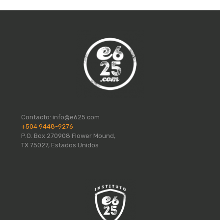
Contacto:
info@e625.com
+504 9448-9276
P.O. Box 270908 Flower Mound,
TX 75027, Estados Unidos