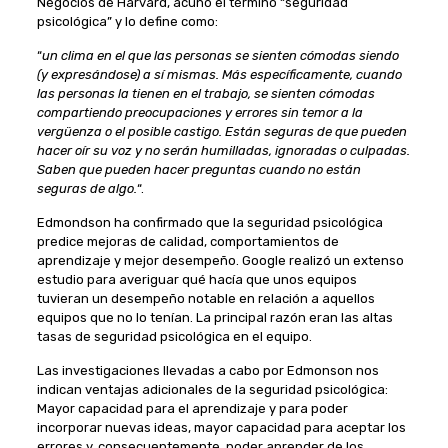
Negocios de Harvard, acuñó el término “seguridad
psicológica” y lo define como:
“
un clima en el que las personas se sienten cómodas siendo
(y expresándose) a sí mismas.
Más específicamente, cuando
las personas la tienen en el trabajo, se sienten cómodas
compartiendo preocupaciones y errores sin temor a la
vergüenza o el posible castigo. Están seguras de que pueden
hacer oír su voz y no serán humilladas, ignoradas o culpadas.
Saben que pueden hacer preguntas cuando no están
seguras de algo.
“.
Edmondson ha confirmado que la seguridad psicológica
predice mejoras de calidad, comportamientos de
aprendizaje y mejor desempeño. Google realizó un extenso
estudio para averiguar qué hacía que unos equipos
tuvieran un desempeño notable en relación a aquellos
equipos que no lo tenían. La principal razón eran las altas
tasas de seguridad psicológica en el equipo.
Las investigaciones llevadas a cabo por Edmonson nos
indican ventajas adicionales de la seguridad psicológica:
Mayor capacidad para el aprendizaje y para poder
incorporar nuevas ideas, mayor capacidad para aceptar los
errores y, consecuentemente, poder aprender de los