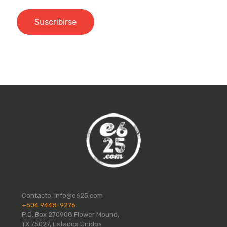
Contacto:
info@e625.com
+504 9448-9276
P.O. Box 270908 Flower Mound,
TX 75027, Estados Unidos