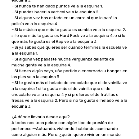
esquina 3.
– Si nunca te han dado puntos ve a la esquina 1.
– Si puedes hacer la vertical ve a la esquina 2.
– Si alguna vez has estado en un carro al que lo paró la
policía ve a la esquina 4
– Si la música que más te gusta es cumbia ve a la esquina 2,
si lo que más te gusta es Hard Rock ve a la esquina 4, o si lo
que más te gusta es el Rap ve a la esquina 3.
– Si ya sabes qué quieres ser cuando termines la escuela ve
a la esquina 1.
– Si alguna vez pasaste mucha vergüenza delante de
mucha gente ve a la esquina 4.
– Si tienes algún cayo, uña partida o encarnada u hongos en
los pies ve a la esquina 3.
– SI te gusta más el helado de chocolate que el de vainilla ve
a la esquina 1 si te gusta más el de vainilla que el de
chocolate ve a la esquina 4 y si prefieres el de frutillas o
fresas ve a la esquina 2. Pero si no te gusta el helado ve a la
esquina 3.
¿A dónde llevarlo desde aquí?
A todos nos toca pelear con algún tipo de presión de
pertenecer—Actuando, vistiendo, hablando, caminando…
como alguien más. Pero, ¿quién quiere vivir en un mundo