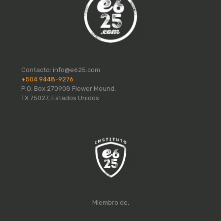
Contacto:
info@e625.com
+504 9448-9276
P.O. Box 270908 Flower Mound,
TX 75027, Estados Unidos
Miembro de: