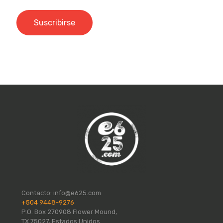
Contacto:
info@e625.com
+504 9448-9276
P.O. Box 270908 Flower Mound,
TX 75027, Estados Unidos