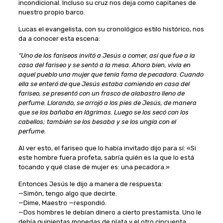
incondicional. Incluso su cruz nos deja como capitanes de
nuestro propio barco.
Lucas el evangelista, con su cronológico estilo histórico, nos
da a conocer esta escena:
“Uno de los fariseos invitó a Jesús a comer, así que fue a la
casa del fariseo y se sentó a la mesa. Ahora bien, vivía en
aquel pueblo una mujer que tenía fama de pecadora. Cuando
ella se enteró de que Jesús estaba comiendo en casa del
fariseo, se presentó con un frasco de alabastro lleno de
perfume. Llorando, se arrojó a los pies de Jesús, de manera
que se los bañaba en lágrimas. Luego se los secó con los
cabellos; también se los besaba y se los ungía con el
perfume.
Al ver esto, el fariseo que lo había invitado dijo para sí: «Si
este hombre fuera profeta, sabría quién es la que lo está
tocando y qué clase de mujer es: una pecadora.»
Entonces Jesús le dijo a manera de respuesta:
—Simón, tengo algo que decirte.
—Dime, Maestro —respondió.
—Dos hombres le debían dinero a cierto prestamista. Uno le
debía quinientas monedas de plata y el otro cincuenta.