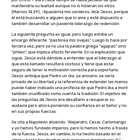
mantendría su lealtad aunque no lo hicieran los otros
(Marcos 14:29). -Apacienta mis corderos, dice Jesús, porque
él está buscando a alguien que lo ame y esté dispuesto a
también desarrollar un paciente liderazgo de redención.
La siguiente pregunta es igual, pero luego exhibe un
encargo diferente: “pastorea mis ovejas”. Luego lo hace por
tercera vez, pero ya no usa la palabra griega “agapao” sino
“phileo”, que implica afecto ferviente. En la explicación que
sigue, Jesús está dándole a entender que el liderazgo al
que está llamado resultará costoso y tiene que estar
seguro de tener la motivación correcta para soportarlo.
Jesús anticipa que Pedro un día, ya anciano, se vería
privado de su libertad y la referencia de extender las manos
puede haber indicado una profecía de que Pedro iba a morir
también crucificado como cuenta la tradición. El objetivo de
las preguntas de Jesús era desafiarlo a recuperar su
audacia pero ahora poniendo su confianza en el Señor y no
en sus propias fuerzas.
Se cita a Napoleón diciendo: “Alejandro, Cesar, Carlomango
y yo hemos fundado imperios, pero lo hemos hecho a través
de la fuerza. Jesús, en cambio, lo ha hecho basado en el
amor y hasta hoy muchas más personas morirían por él.”