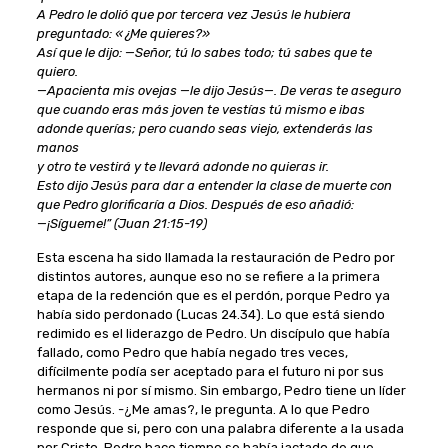
A Pedro le dolió que por tercera vez Jesús le hubiera
preguntado: «¿Me quieres?»
Así que le dijo: —Señor, tú lo sabes todo; tú sabes que te
quiero.
—Apacienta mis ovejas —le dijo Jesús—. De veras te aseguro
que cuando eras más joven te vestías tú mismo e ibas
adonde querías; pero cuando seas viejo, extenderás las
manos
y otro te vestirá y te llevará adonde no quieras ir.
Esto dijo Jesús para dar a entender la clase de muerte con
que Pedro glorificaría a Dios. Después de eso añadió:
—¡Sígueme!” (Juan 21:15-19)
Esta escena ha sido llamada la restauración de Pedro por
distintos autores, aunque eso no se refiere a la primera
etapa de la redención que es el perdón, porque Pedro ya
había sido perdonado (Lucas 24.34). Lo que está siendo
redimido es el liderazgo de Pedro. Un discípulo que había
fallado, como Pedro que había negado tres veces,
difícilmente podía ser aceptado para el futuro ni por sus
hermanos ni por sí mismo. Sin embargo, Pedro tiene un líder
como Jesús. -¿Me amas?, le pregunta. A lo que Pedro
responde que si, pero con una palabra diferente a la usada
por Cristo. Pedro hace tiempo se había jactado de que