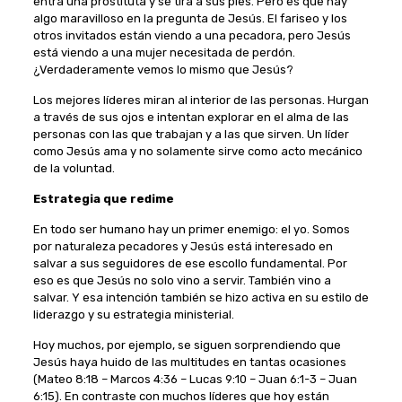
entra una prostituta y se tira a sus pies. Pero es que hay
algo maravilloso en la pregunta de Jesús. El fariseo y los
otros invitados están viendo a una pecadora, pero Jesús
está viendo a una mujer necesitada de perdón.
¿Verdaderamente vemos lo mismo que Jesús?
Los mejores líderes miran al interior de las personas. Hurgan
a través de sus ojos e intentan explorar en el alma de las
personas con las que trabajan y a las que sirven. Un líder
como Jesús ama y no solamente sirve como acto mecánico
de la voluntad.
Estrategia que redime
En todo ser humano hay un primer enemigo: el yo. Somos
por naturaleza pecadores y Jesús está interesado en
salvar a sus seguidores de ese escollo fundamental. Por
eso es que Jesús no solo vino a servir. También vino a
salvar. Y esa intención también se hizo activa en su estilo de
liderazgo y su estrategia ministerial.
Hoy muchos, por ejemplo, se siguen sorprendiendo que
Jesús haya huido de las multitudes en tantas ocasiones
(Mateo 8:18 – Marcos 4:36 – Lucas 9:10 – Juan 6:1-3 – Juan
6:15). En contraste con muchos líderes que hoy están