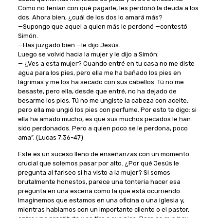
Como no tenían con qué pagarle, les perdonó la deuda a los
dos. Ahora bien, ¿cuál de los dos lo amará más?
—Supongo que aquel a quien más le perdonó —contestó
Simón.
—Has juzgado bien —le dijo Jesús.
Luego se volvió hacia la mujer y le dijo a Simón:
— ¿Ves a esta mujer? Cuando entré en tu casa no me diste
agua para los pies, pero ella me ha bañado los pies en
lágrimas y me los ha secado con sus cabellos. Tú no me
besaste, pero ella, desde que entré, no ha dejado de
besarme los pies. Tú no me ungiste la cabeza con aceite,
pero ella me ungió los pies con perfume. Por esto te digo: si
ella ha amado mucho, es que sus muchos pecados le han
sido perdonados. Pero a quien poco se le perdona, poco
ama”. (Lucas 7:36-47)
Este es un suceso lleno de enseñanzas con un momento
crucial que solemos pasar por alto. ¿Por qué Jesús le
pregunta al fariseo si ha visto a la mujer? Si somos
brutalmente honestos, parece una tontería hacer esa
pregunta en una escena como la que está ocurriendo.
Imaginemos que estamos en una oficina o una iglesia y,
mientras hablamos con un importante cliente o el pastor,