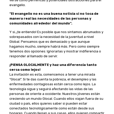
verse como periféricas y potenciales distracciones para el
evangelio.
“El evangelio no es una buena noticia si no toca de
manera real las necesidades de las personas y
comunidades alrededor del mundo”.
Y si, ¡te entiendo! Es posible que nos sintamos abrumados y
sobrepasados con la necesidad de la juventud a nivel
Global. Pensamos que es demasiado y que aunque
hagamos mucho, siempre habrá más. Pero como siempre
tenemos dos opciones: Ignorarlas y mostrar indiferencia o
responder al llamado de servir.
¡PIENSA GLOCALMENTE y haz una diferencia tanto
cerca como lejos!
La invitación es esta, comencemos a tener una mirada
“Glocal”. Si te das cuenta la pobreza, el desempleo y las
enfermedades contagiosas están cerca como lejos. La
tecnología sigue y seguirá afectando las vidas de las
personas de oriente a occidente. Nuestros jóvenes están
creciendo un mundo Glocal. Cuando ellos viajan fuera de su
ciudad o país, ellos quieres saber si pueden estar
conectados tecnológicamente como están desde sus
hogares. Cuando llegan a sus casas, ellos quieren compartir