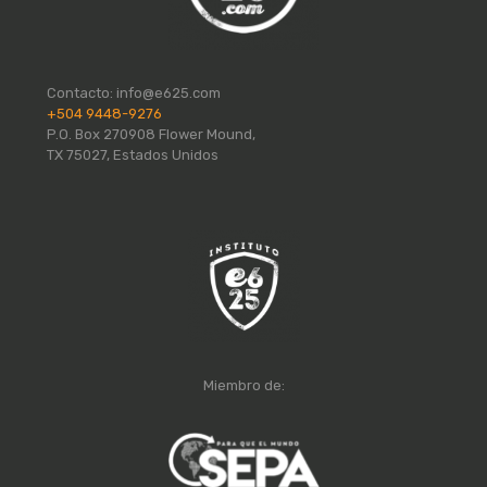
Contacto:
info@e625.com
+504 9448-9276
P.O. Box 270908 Flower Mound,
TX 75027, Estados Unidos
Miembro de: