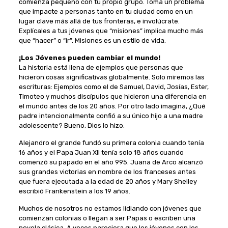
comienza pequeño con tu propio grupo. Toma un problema
que impacte a personas tanto en tu ciudad como en un
lugar clave más allá de tus fronteras, e involúcrate.
Explícales a tus jóvenes que “misiones” implica mucho más
que “hacer” o “ir”. Misiones es un estilo de vida.
¡Los Jóvenes pueden cambiar el mundo!
La historia está llena de ejemplos que personas que
hicieron cosas significativas globalmente. Solo miremos las
escrituras: Ejemplos como el de Samuel, David, Josías, Ester,
Timoteo y muchos discípulos que hicieron una diferencia en
el mundo antes de los 20 años. Por otro lado imagina, ¿Qué
padre intencionalmente confió a su único hijo a una madre
adolescente? Bueno, Dios lo hizo.
Alejandro el grande fundó su primera colonia cuando tenía
16 años y el Papa Juan XII tenía solo 18 años cuando
comenzó su papado en el año 995. Juana de Arco alcanzó
sus grandes victorias en nombre de los franceses antes
que fuera ejecutada a la edad de 20 años y Mary Shelley
escribió Frankenstein a los 19 años.
Muchos de nosotros no estamos lidiando con jóvenes que
comienzan colonias o llegan a ser Papas o escriben una
novela clásica. A veces pareciera que los jóvenes con los