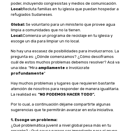
poder, incluyendo congresistas y medios de comunicación.
Local:
Recluta familias en tu iglesia que puedan hospedar a
refugiados Sudaneses.
Global:
Se voluntario para un ministerio que provee agua
limpia a comunidades que no la tienen.
Local:
Comienza un programa de reciclaje en tu iglesia y
escoge un día para limpiar un rio local.
No hay una escasez de posibilidades para involucrarnos. La
pregunta es: ¿Dónde comenzamos? ¿Cómo desciframos
cuál de estos muchos problemas debemos resolver? Acá va
una idea: “Mira
ampliamente
e Involúcrate
profundamente
”
Hay muchos problemas y lugares que requieren bastante
atención de nosotros para responder de manera igualitaria.
La realidad es:
“NO PODEMOS HACER TODO”.
Por lo cual, a continuación déjame compartirte algunas
sugerencias que te permitirán avanzar en esta iniciativa.
1. Escoge un problema:
¿Qué problemática juvenil a nivel global pesa más en tu
corazón? ¿Qué causa parece ser importante para el grupo