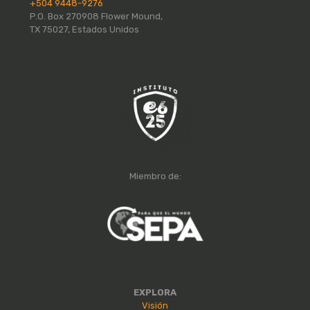
+504 9448-9276
P.O. Box 270908 Flower Mound,
TX 75027, Estados Unidos
Miembro de:
EXPLORA
Visión