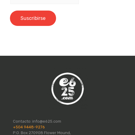
Contacto:
info@e625.com
+504 9448-9276
P.O. Box 270908 Flower Mound,