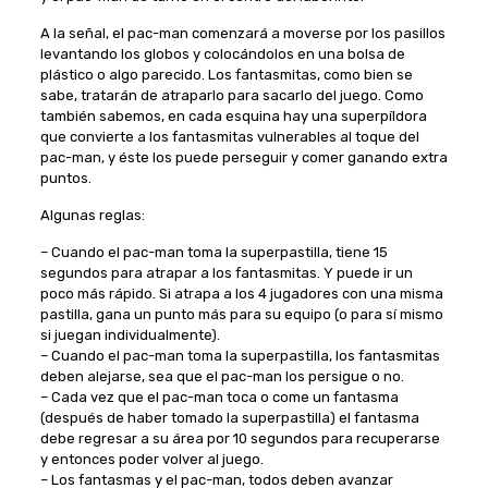
A la señal, el pac-man comenzará a moverse por los pasillos
levantando los globos y colocándolos en una bolsa de
plástico o algo parecido. Los fantasmitas, como bien se
sabe, tratarán de atraparlo para sacarlo del juego. Como
también sabemos, en cada esquina hay una superpíldora
que convierte a los fantasmitas vulnerables al toque del
pac-man, y éste los puede perseguir y comer ganando extra
puntos.
Algunas reglas:
– Cuando el pac-man toma la superpastilla, tiene 15
segundos para atrapar a los fantasmitas. Y puede ir un
poco más rápido. Si atrapa a los 4 jugadores con una misma
pastilla, gana un punto más para su equipo (o para sí mismo
si juegan individualmente).
– Cuando el pac-man toma la superpastilla, los fantasmitas
deben alejarse, sea que el pac-man los persigue o no.
– Cada vez que el pac-man toca o come un fantasma
(después de haber tomado la superpastilla) el fantasma
debe regresar a su área por 10 segundos para recuperarse
y entonces poder volver al juego.
– Los fantasmas y el pac-man, todos deben avanzar