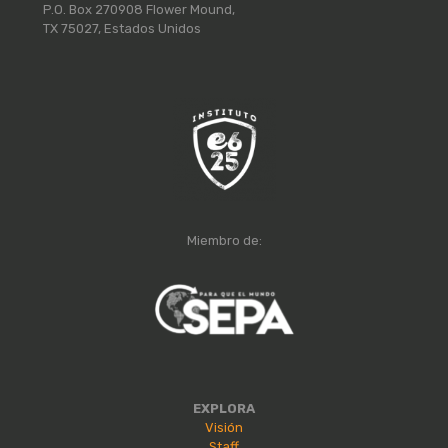
P.O. Box 270908 Flower Mound,
TX 75027, Estados Unidos
Miembro de:
EXPLORA
Visión
Staff