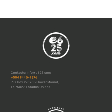
Contacto:
info@e625.com
+504 9448-9276
P.O. Box 270908 Flower Mound,
TX 75027, Estados Unidos