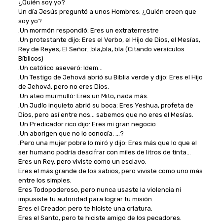
¿Quién soy yo?
Un día Jesús preguntó a unos Hombres: ¿Quién creen que
soy yo?
.Un mormón respondió: Eres un extraterrestre
.Un protestante dijo: Eres el Verbo, el Hijo de Dios, el Mesías,
Rey de Reyes, El Señor…bla,bla, bla (Citando versículos
Bíblicos)
.Un católico aseveró: Idem…
.Un Testigo de Jehová abrió su Biblia verde y dijo: Eres el Hijo
de Jehová, pero no eres Dios.
.Un ateo murmulló: Eres un Mito, nada más.
.Un Judío inquieto abrió su boca: Eres Yeshua, profeta de
Dios, pero así entre nos… sabemos que no eres el Mesías.
.Un Predicador rico dijo: Eres mi gran negocio
.Un aborigen que no lo conocía: …?
.Pero una mujer pobre lo miró y dijo: Eres más que lo que el
ser humano podría descifrar con miles de litros de tinta…
Eres un Rey, pero viviste como un esclavo.
Eres el más grande de los sabios, pero viviste como uno más
entre los simples.
Eres Todopoderoso, pero nunca usaste la violencia ni
impusiste tu autoridad para lograr tu misión.
Eres el Creador, pero te hiciste una criatura.
Eres el Santo, pero te hiciste amigo de los pecadores.