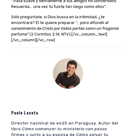
“Trata suave y tiernamente a tus amigos no convertidos.
Recuerda… una vez tú fuiste tan ciego como ellos”.
Sólo pregúntate, si Dios busca en la intimidad, ¿te
encontrará? Él te quiere preparar
“… para difundir el
conocimiento de Cristo por todas partes como un fragante
perfume”
(2 Corintios 2:14, NTV).[/vc_column_text]
[/vc_column][/vc_row]
Paolo Lacota
Director nacional de e625 en Paraguay. Autor del
libro
Cómo comenzar tu ministerio con pasos
firmes
y junto a su esposa de
Cómo salvar tu