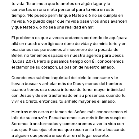
tu vida. Te animo a que lo anotes en algún lugar y lo
conviertas en una meta personal para tu vida en este
tiempo: “No puedo permitir que Mateo 6:6 no se cumpla en
mi vida. No puedo dejar que mi vida pase y los años avancen
y que Mateo 6:6 no sea una realidad en mí”.
El problema es que a veces andamos corriendo de aquí para
allá en nuestro vertiginoso ritmo de vida y de ministerio y en
ocasiones nos parecemos al mesonero de la posada de
Belén: no tenemos espacio en nuestra agenda para Jesús
(Lucas 2:07). Pero si pasamos tiempo con Él, conoceremos
el clamor de su corazón. La pasión de nuestro amado.
Cuando esa sublime inquietud del cielo te consume y te
lleva a buscar y anhelar más de Dios y menos del hombre;
cuando tienes ese deseo intenso de tener mayor intimidad
con Jesús y de ser trasformado en su presencia; cuando tu
vivir es Cristo, entonces, tu anhelo mayor es el amado.
Mientras más cerca estemos del Señor, más conoceremos el
latir de su corazón. Escucharemos sus más íntimos suspiros.
Seremos transformados y comenzaremos a ver la vida con
sus ojos. Esos ojos eternos que recorren la tierra buscando
a alguien que pueda encontrar en el lugar secreto.