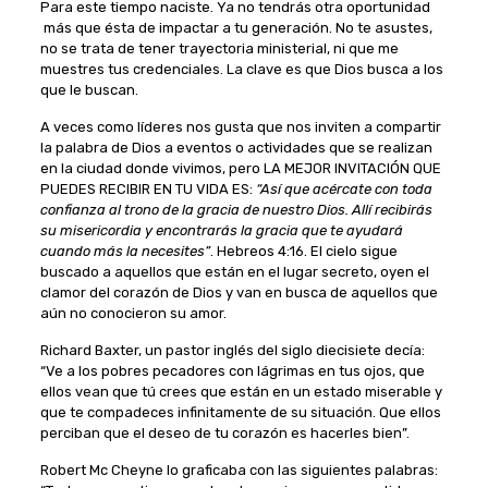
Para este tiempo naciste. Ya no tendrás otra oportunidad
más que ésta de impactar a tu generación. No te asustes,
no se trata de tener trayectoria ministerial, ni que me
muestres tus credenciales. La clave es que Dios busca a los
que le buscan.
A veces como líderes nos gusta que nos inviten a compartir
la palabra de Dios a eventos o actividades que se realizan
en la ciudad donde vivimos, pero LA MEJOR INVITACIÓN QUE
PUEDES RECIBIR EN TU VIDA ES:
“Así que acércate con toda
confianza al trono de la gracia de nuestro Dios. Allí recibirás
su misericordia y encontrarás la gracia que te ayudará
cuando más la necesites”
. Hebreos 4:16. El cielo sigue
buscado a aquellos que están en el lugar secreto, oyen el
clamor del corazón de Dios y van en busca de aquellos que
aún no conocieron su amor.
Richard Baxter, un pastor inglés del siglo diecisiete decía:
“Ve a los pobres pecadores con lágrimas en tus ojos, que
ellos vean que tú crees que están en un estado miserable y
que te compadeces infinitamente de su situación. Que ellos
perciban que el deseo de tu corazón es hacerles bien”.
Robert Mc Cheyne lo graficaba con las siguientes palabras: