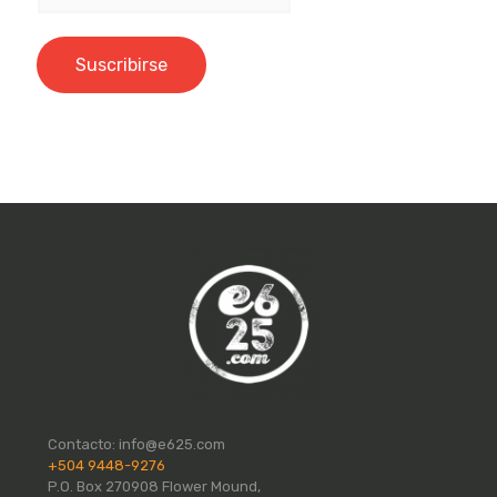
Contacto:
info@e625.com
+504 9448-9276
P.O. Box 270908 Flower Mound,