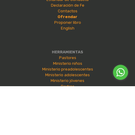
Declaración de Fe
Contactos
Ofrendar
Proponer libro
English
HERRAMIENTAS
Pastores
Ministerio niños
Ministerio preadolescentes
Ministerio adolescentes
Ministerio jóvenes
Padres
EVENTOS
Seminarios
Convergencia
Experiencia LED
Ministerios Infantiles