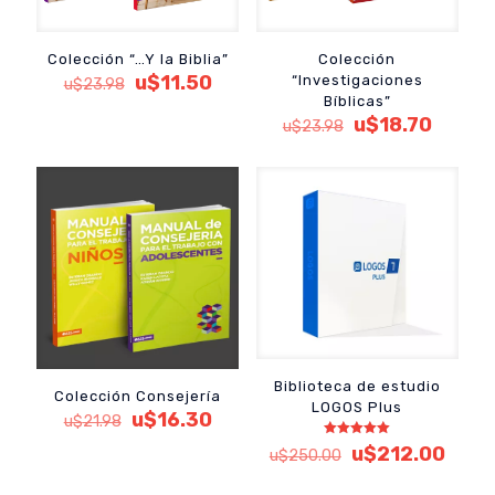
Colección “…Y la Biblia”
Colección
El
El
u$
11.50
“Investigaciones
u$
23.98
precio
precio
Bíblicas”
original
actual
El
El
u$
18.70
u$
23.98
era:
es:
precio
precio
u$23.98.
u$11.50.
original
actual
era:
es:
u$23.98.
u$18.7
Biblioteca de estudio
Colección Consejería
LOGOS Plus
El
El
u$
16.30
u$
21.98
precio
precio
Valorado
El
El
u$
212.00
u$
250.00
original
actual
con
precio
preci
5.00
era:
es:
de 5
original
actua