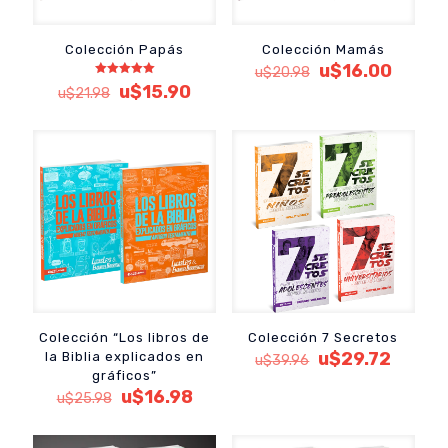
Colección Papás
Colección Mamás
El
El
u$
16.00
u$
20.98
precio
precio
Valorado
El
El
u$
15.90
u$
21.98
con
original
actual
precio
precio
5.00
de 5
era:
es:
original
actual
u$20.98.
u$16.0
era:
es:
u$21.98.
u$15.90.
Colección “Los libros de
Colección 7 Secretos
El
El
u$
29.72
la Biblia explicados en
u$
39.96
precio
precio
gráficos”
El
El
original
actual
u$
16.98
u$
25.98
precio
precio
era:
es:
original
actual
u$39.96.
u$29.7