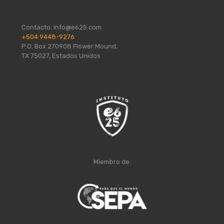
Contacto:
info@e625.com
+504 9448-9276
P.O. Box 270908 Flower Mound,
TX 75027, Estados Unidos
Miembro de: