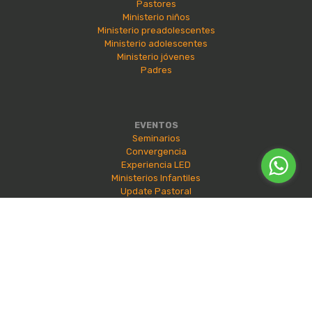
Pastores
Ministerio niños
Ministerio preadolescentes
Ministerio adolescentes
Ministerio jóvenes
Padres
EVENTOS
Seminarios
Convergencia
Experiencia LED
Ministerios Infantiles
Update Pastoral
2026 | Todos los derechos reservados e625® |
Política de
Privacidad