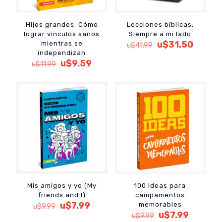
Hijos grandes: Cómo
Lecciones bíblicas:
lograr vínculos sanos
Siempre a mi lado
El
El
u$
31.50
mientras se
u$
41.99
precio
precio
independizan
El
El
original
actual
u$
9.59
u$
11.99
precio
precio
era:
es:
original
actual
u$41.99.
u$31.5
era:
es:
u$11.99.
u$9.59.
Mis amigos y yo (My
100 ideas para
friends and I)
campamentos
El
El
u$
7.99
memorables
u$
9.99
precio
precio
El
El
u$
7.99
u$
9.99