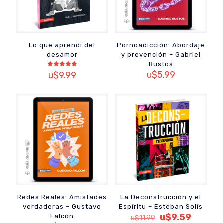
Lo que aprendí del
Pornoadicción: Abordaje
desamor
y prevención – Gabriel
Bustos
Valorado
u$
5.99
u$
9.99
con
5.00
de 5
Redes Reales: Amistades
La Deconstrucción y el
verdaderas – Gustavo
Espíritu – Esteban Solís
El
El
u$
9.59
Falcón
u$
11.99