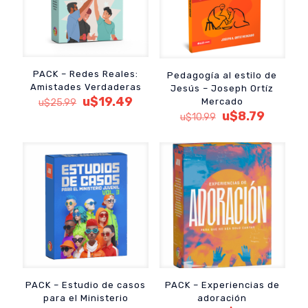
PACK – Redes Reales:
Pedagogía al estilo de
Amistades Verdaderas
Jesús – Joseph Ortíz
El
El
u$
19.49
Mercado
u$
25.99
precio
precio
El
El
u$
8.79
u$
10.99
original
actual
precio
precio
era:
es:
original
actual
u$25.99.
u$19.49.
era:
es:
u$10.99.
u$8.79.
PACK – Estudio de casos
PACK – Experiencias de
para el Ministerio
adoración