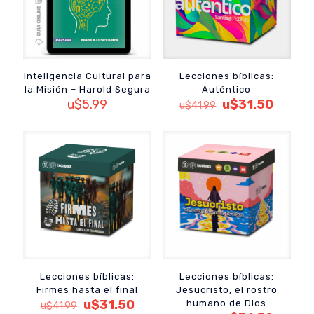
Inteligencia Cultural para
Lecciones bíblicas:
la Misión – Harold Segura
Auténtico
El
El
u$
5.99
u$
31.50
u$
41.99
precio
precio
original
actual
era:
es:
u$41.99.
u$31.5
Lecciones bíblicas:
Lecciones bíblicas:
Firmes hasta el final
Jesucristo, el rostro
El
El
u$
31.50
humano de Dios
u$
41.99