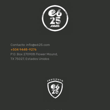
Contacto:
info@e625.com
+504 9448-9276
P.O. Box 270908 Flower Mound,
TX 75027, Estados Unidos