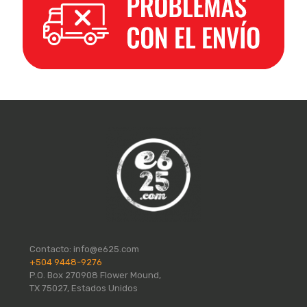
Contacto:
info@e625.com
+504 9448-9276
P.O. Box 270908 Flower Mound,
TX 75027, Estados Unidos