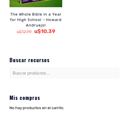
The Whole Bible in a Year
for High School – Howard
Andruejol
El
El
u$
10.39
u$
12.99
precio
precio
original
actual
era:
es:
u$12.99.
u$10.39.
Buscar recursos
Mis compras
No hay productos en el carrito.