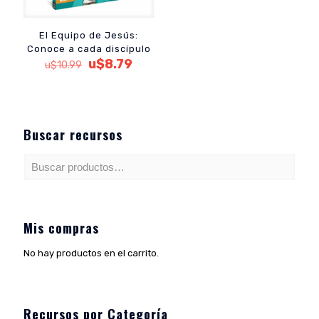
El Equipo de Jesús:
Conoce a cada discípulo
El
El
u$
8.79
u$
10.99
precio
precio
original
actual
era:
es:
u$10.99.
u$8.79.
Buscar recursos
Mis compras
No hay productos en el carrito.
Recursos por Categoría