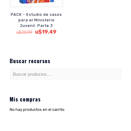
PACK – Estudio de casos
para el Ministerio
Juvenil: Parte 3
El
El
u$
19.49
u$
25.99
precio
precio
original
actual
era:
es:
u$25.99.
u$19.49.
Buscar recursos
Mis compras
No hay productos en el carrito.