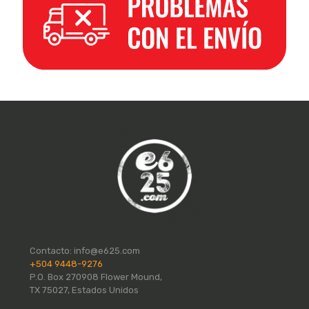
Contacto:
info@e625.com
+504 9448-9276
P.O. Box 270908 Flower Mound,
TX 75027, Estados Unidos